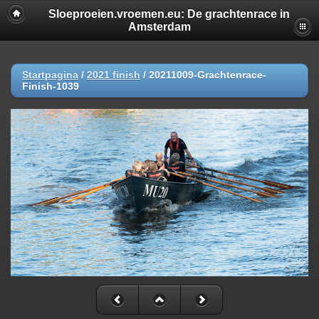
Sloeproeien.vroemen.eu: De grachtenrace in
Amsterdam
Startpagina
/
2021 finish
/
20211009-Grachtenrace-
Finish-1039