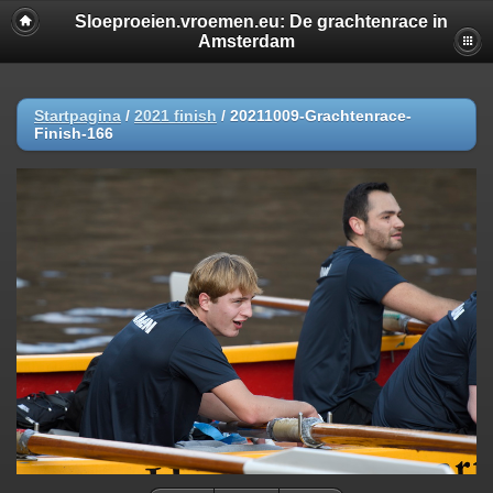
Sloeproeien.vroemen.eu: De grachtenrace in
Amsterdam
Startpagina
/
2021 finish
/
20211009-Grachtenrace-
Finish-166