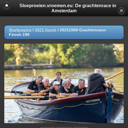
Sloeproeien.vroemen.eu: De grachtenrace in
Amsterdam
Startpagina
/
2021 finish
/
20211009-Grachtenrace-
Finish-199