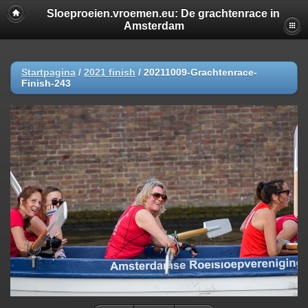
Sloeproeien.vroemen.eu: De grachtenrace in
Amsterdam
Startpagina
/
2021 finish
/
20211009-Grachtenrace-
Finish-243