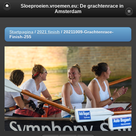
Sloeproeien.vroemen.eu: De grachtenrace in
Amsterdam
Startpagina
/
2021 finish
/
20211009-Grachtenrace-
Finish-255