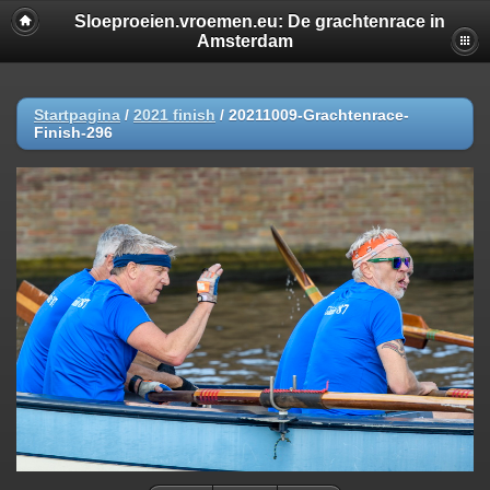
Sloeproeien.vroemen.eu: De grachtenrace in
Amsterdam
Startpagina
/
2021 finish
/
20211009-Grachtenrace-
Finish-296