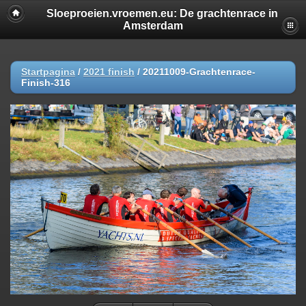
Sloeproeien.vroemen.eu: De grachtenrace in
Amsterdam
Startpagina
/
2021 finish
/
20211009-Grachtenrace-
Finish-316