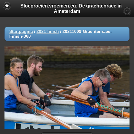
Sloeproeien.vroemen.eu: De grachtenrace in
Amsterdam
Startpagina
/
2021 finish
/
20211009-Grachtenrace-
Finish-360